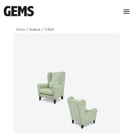
Inicio
/
butaca
/ CALA