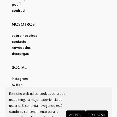
pouff
contract
NOSOTROS
sobre nosotros
contacto
novedades
descargas
SOCIAL
instagram
twitter
facebook
Este sitio web utiliza cookies para que
pinterest
usted tenga la mejor experiencia de
usuario. Si continúa navegando está
COPYRIGHT © GEMS BARCELONA - WEB DESIGN BY
VISUAL
dando su consentimiento para la
ACEPTAR
RECHAZAR
ARMY